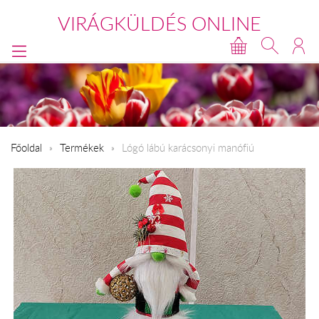
VIRÁGKÜLDÉS ONLINE
Főoldal
Termékek
Lógó lábú karácsonyi manófiú