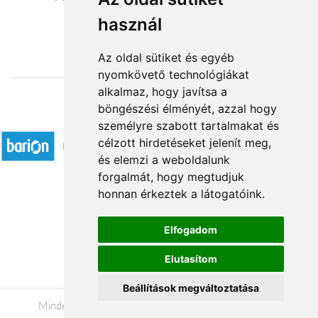
használ
20 880 Ft-tól
Az oldal sütiket és egyéb
nyomkövető technológiákat
alkalmaz, hogy javítsa a
böngészési élményét, azzal hogy
Elfogadott fizetési módok
személyre szabott tartalmakat és
célzott hirdetéseket jelenít meg,
és elemzi a weboldalunk
forgalmát, hogy megtudjuk
honnan érkeztek a látogatóink.
Á.SZ.F.
Elfogadom
Impresszum
Elutasítom
Adatkezelési tájékoztató
Beállítások megváltoztatása
Minden jog fenntartva © 2026 |
+36 20 488-8362
|