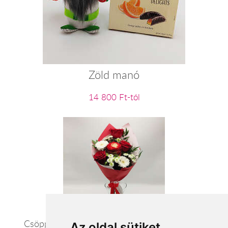
Zöld manó
14 800 Ft-tól
Csöppnyi fantázia - vörös/fehér szezoncsokor
Az oldal sütiket