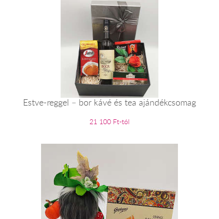
Estve-reggel – bor kávé és tea ajándékcsomag
21 100 Ft-tól