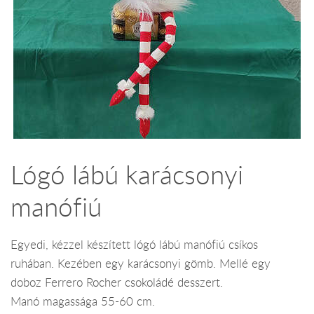
Lógó lábú karácsonyi
manófiú
Egyedi, kézzel készített lógó lábú manófiú csíkos
ruhában. Kezében egy karácsonyi gömb. Mellé egy
doboz Ferrero Rocher csokoládé desszert.
Manó magassága 55-60 cm.