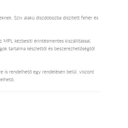
nek. Szív alakú díszdobozba díszített fehér és
 MPL kézbesíti érintésmentes kiszállítással,
gok tartalma készlettől és beszerezhetőségtől
e is rendelhető egy rendelésen belül, viszont
elhető.