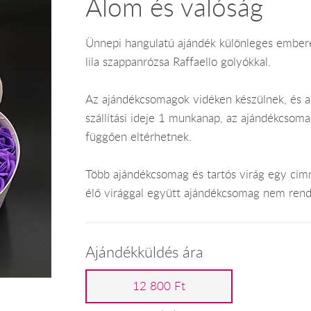
Álom és valóság
Ünnepi hangulatú ajándék különleges emberek
lila szappanrózsa Raffaello golyókkal.
Az ajándékcsomagok vidéken készülnek, és az
szállítási ideje 1 munkanap, az ajándékcsoma
függően eltérhetnek.
Több ajándékcsomag és tartós virág egy címr
élő virággal együtt ajándékcsomag nem rend
Ajándékküldés ára
12 800 Ft