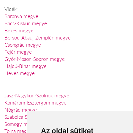
Vidék:
Baranya megye
Bács-Kiskun megye
Békés megye
Borsod-Abaúj-Zemplén megye
Csongrád megye
Fejér megye
Győr-Moson-Sopron megye
Hajdú-Bihar megye
Heves megye
Jász-Nagykun-Szolnok megye
Komárom-Esztergom megye
Nógrád megye
Szabolcs-Szatmár-Bereg megye
Somogy megye
Az oldal sütiket
Tolna megye