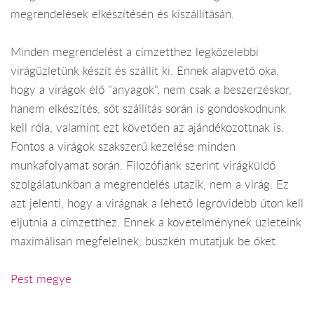
megrendelések elkészítésén és kiszállításán.
Minden megrendelést a címzetthez legközelebbi
virágüzletünk készít és szállít ki. Ennek alapvető oka,
hogy a virágok élő "anyagok", nem csak a beszerzéskor,
hanem elkészítés, sőt szállítás során is gondoskodnunk
kell róla, valamint ezt követően az ajándékozottnak is.
Fontos a virágok szakszerű kezelése minden
munkafolyamat során. Filozófiánk szerint virágküldő
szolgálatunkban a megrendelés utazik, nem a virág. Ez
azt jelenti, hogy a virágnak a lehető legrövidebb úton kell
eljutnia a címzetthez. Ennek a követelménynek üzleteink
maximálisan megfelelnek, büszkén mutatjuk be őket.
Pest megye