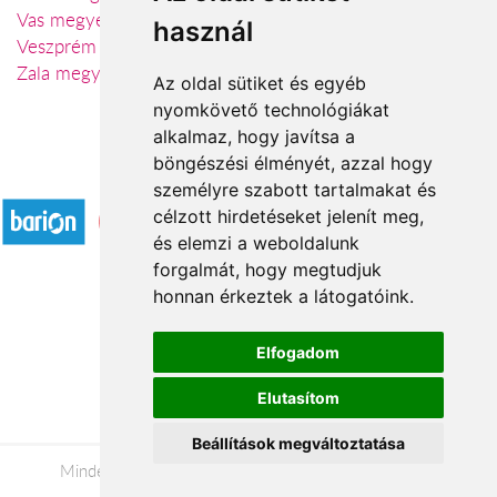
Vas megye
használ
Veszprém megye
Zala megye
Az oldal sütiket és egyéb
nyomkövető technológiákat
alkalmaz, hogy javítsa a
böngészési élményét, azzal hogy
Elfogadott fizetési módok
személyre szabott tartalmakat és
célzott hirdetéseket jelenít meg,
és elemzi a weboldalunk
forgalmát, hogy megtudjuk
honnan érkeztek a látogatóink.
Á.SZ.F.
Elfogadom
Impresszum
Elutasítom
Adatkezelési tájékoztató
Beállítások megváltoztatása
Minden jog fenntartva © 2026 |
+36 20 488-8362
|