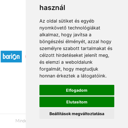
használ
1
2
→
Az oldal sütiket és egyéb
nyomkövető technológiákat
alkalmaz, hogy javítsa a
böngészési élményét, azzal hogy
Elfogadott fizetési módok
személyre szabott tartalmakat és
célzott hirdetéseket jelenít meg,
és elemzi a weboldalunk
forgalmát, hogy megtudjuk
honnan érkeztek a látogatóink.
Á.SZ.F.
Elfogadom
Impresszum
Elutasítom
Adatkezelési tájékoztató
Beállítások megváltoztatása
Minden jog fenntartva © 2026 |
+36 20 488-8362
|
www.viragkuldesonline.hu