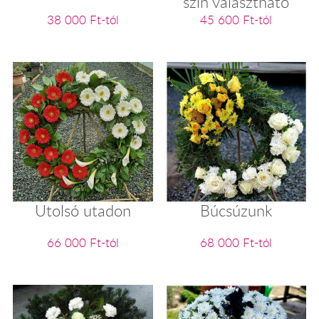
szín választható
38 000 Ft-tól
45 600 Ft-tól
Utolsó utadon
Búcsúzunk
66 000 Ft-tól
68 000 Ft-tól