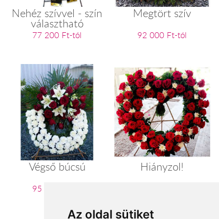
Nehéz szívvel - szín
Megtört szív
választható
77 200 Ft-tól
92 000 Ft-tól
Végső búcsú
Hiányzol!
95 200 Ft-tól
96 000 Ft-tól
Az oldal sütiket