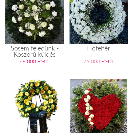
Sosem feledünk -
Hófehér
Koszorú küldés
68 000 Ft-tól
76 000 Ft-tól