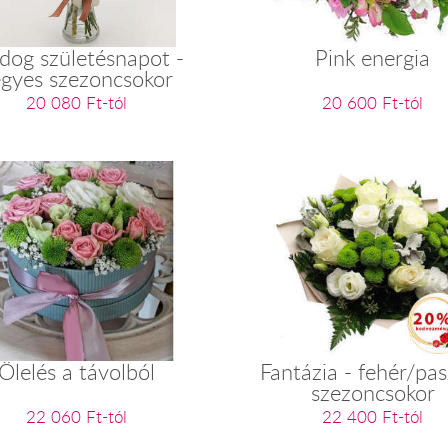
dog születésnapot -
Pink energia
gyes szezoncsokor
20 080 Ft-tól
20 600 Ft-tól
Ölelés a távolból
Fantázia - fehér/pas
szezoncsokor
22 060 Ft-tól
22 400 Ft-tól