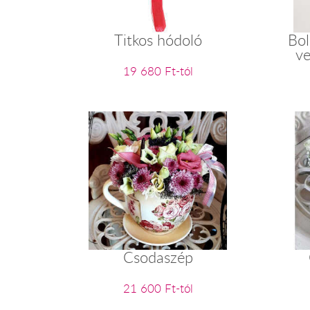
Titkos hódoló
Bol
ve
19 680 Ft-tól
Csodaszép
21 600 Ft-tól