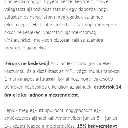
ajándékcsomaggal. Egyedi, kézzel készített, szívvel
válogatott ajándékokat tettünk egy dobozba, hogy
stílusban és hangulatban megragadjuk az ünnep
jelentőségét. Ha fontos neked az apák napi meglepetés,
akkor ne késlekedj választani ajándékcsomag
kínálatunkból, melyben biztosan találsz számára
megfelelő ajándékot.
Kérünk ne késlekedj!
Az ajándék csomagok vidéken
készülnek, és a kiszállítást az MPL végzi munkanapokon,
1 munkanapos átfutással. Így ahhoz, hogy legkésőbb
csütörtök 14
pénteken kézbesítésre kerüljön az ajándék,
óráig le kell adnod a megrendelést.
Lepjük meg együtt apukádat, nagypapádat egy
emlékezetes ajándékkal! Amennyiben június 5. - június
15% kedvezményt
14. között leadod a megrendelést,