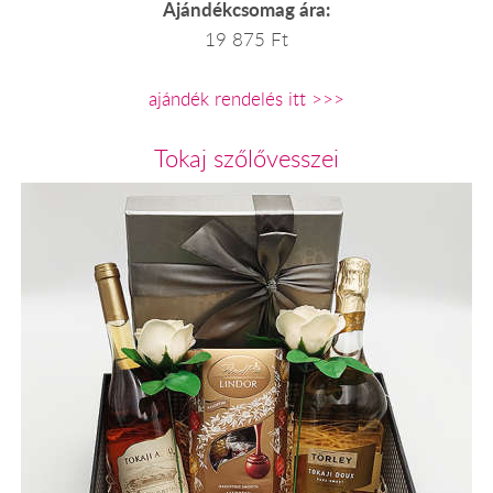
Ajándékcsomag ára:
19 875 Ft
ajándék rendelés itt >>>
Tokaj szőlővesszei