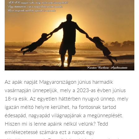
Az apák napját Magyarországon június harmadik
vasárnapján ünnepeljük, mely a 2023-as évben június
18-ra esik. Az egyetlen háttérben nyugvó ünnep, mely
igazán méltó helyre kerülhet, ha fontosnak tartod
édesapád, nagyapád világnapjának a megünneplését.
Hiszen mi is lenne apáink nélkül velünk? Tedd
emlékezetessé számára ezt a napot egy