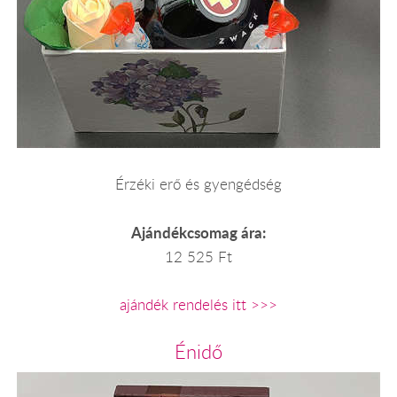
Érzéki erő és gyengédség
Ajándékcsomag ára:
12 525 Ft
ajándék rendelés itt >>>
Énidő